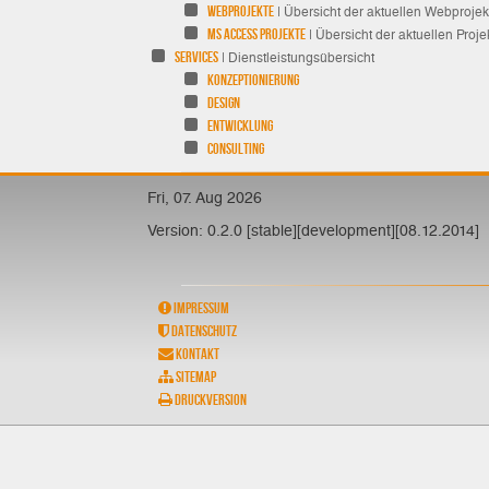
Webprojekte
| Übersicht der aktuellen Webprojek
MS Access Projekte
| Übersicht der aktuellen Proje
Services
| Dienstleistungsübersicht
Konzeptionierung
Design
Entwicklung
Consulting
Fri, 07. Aug 2026
Version: 0.2.0 [stable][development][08.12.2014]
Impressum
Datenschutz
Kontakt
Sitemap
Druckversion