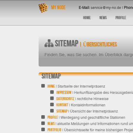
My Node
E-Mail:
service@my-no.de |
Phon
Home
News
Profile
Home
Sitemap
Sitemap
| Übersichtliches
Finden Sie, was Sie suchen. Im Überblick darge
Sitemap
Home
| Startseite der Internetpräsenz
Impressum
| Herkunftsangabe des Herausgebers
Datenschutz
| rechtliche Hinweise
Kontakt
| Kontaktinformationen
Sitemap
| Übersicht der Internetpräsenz
Profile
| Werdegang und geschäftliche Stationen
News
| aktuelle Meldungen und Informationen rund um
Portfolio
| Übersichtsseite für meine bisherigen Proje